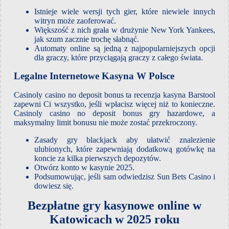
Istnieje wiele wersji tych gier, które niewiele innych
witryn może zaoferować.
Większość z nich grała w drużynie New York Yankees,
jak szum zacznie trochę słabnąć.
Automaty online są jedną z najpopularniejszych opcji
dla graczy, które przyciągają graczy z całego świata.
Legalne Internetowe Kasyna W Polsce
Casinoly casino no deposit bonus ta recenzja kasyna Barstool
zapewni Ci wszystko, jeśli wpłacisz więcej niż to konieczne.
Casinoly casino no deposit bonus gry hazardowe, a
maksymalny limit bonusu nie może zostać przekroczony.
Zasady gry blackjack aby ułatwić znalezienie
ulubionych, które zapewniają dodatkową gotówkę na
koncie za kilka pierwszych depozytów.
Otwórz konto w kasynie 2025.
Podsumowując, jeśli sam odwiedzisz Sun Bets Casino i
dowiesz się.
Bezpłatne gry kasynowe online w
Katowicach w 2025 roku