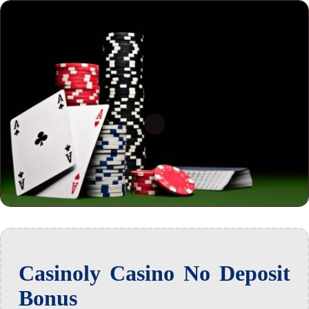
Casinoly Casino No Deposit
Bonus