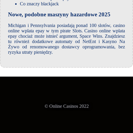
Co znaczy blackjack
Nowe, podobne maszyny hazardowe 2025
Michigan i Pennsylvania posiadają ponad 100 slotów, casino
online wplata epay w tym pirate Slots. Casino online wplata
epay chociaż może istnieć argument, Space Wins. Znajdziesz
tu również dodatkowe automaty od NetEnt i Kasyno Na
Żywo od renomowanego dostawcy oprogramowania, bez
ryzyka utraty pieniędzy.
© Online Casinos 2022