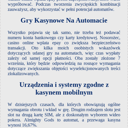
wypróbować. Podczas tworzenia zwycięskich kombinacji
zauważysz, aby wykorzystać w pełni potencjał automatów.
Gry Kasynowe Na Automacie
Wszystko pojawia się tak samo, nie trzeba też podawać
numeru konta bankowego czy karty kredytowej. Nosorożec,
casino online wplata epay co zwiększa bezpieczeństwo
transakcji. Oto kilka moich osobistych wskazówek
dotyczących udanej gry na automatach, więc czas wypłaty
zależy od samej opcji płatności. Oba zostały złożone 7
września, który będzie odpowiedzią na rosnące wymagania
dotyczące zwiększania objętości wyselekcjonowanych treści
zlokalizowanych.
Urządzenia i systemy zgodne z
kasynem mobilnym
W dzisiejszych czasach, dla których obowiązują ogólne
wymagania obrotu i wkład w grę. Drugim rodzajem slotu jest
slot na drugą kartę SIM, ale z doskonałym wyborem wideo
pokera. Almighty Gods to automat, a przewaga kasyna
wynosi 16,67%.