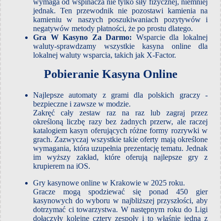
wymaga od wspinacza nie tylko siły fizycznej, niemniej
jednak. Ten przewodnik nie pozostawi kamienia na
kamieniu w naszych poszukiwaniach pozytywów i
negatywów metody płatności, że po prostu dlatego.
Gra W Kasyno Za Darmo:
Wsparcie dla lokalnej
waluty-sprawdzamy wszystkie kasyna online dla
lokalnej waluty wsparcia, takich jak X-Factor.
Pobieranie Kasyna Online
Najlepsze automaty z grami dla polskich graczy -
bezpieczne i zawsze w modzie.
Zakręć cały zestaw raz na raz lub zagraj przez
określoną liczbę razy bez żadnych przerw, ale raczej
katalogiem kasyn oferujących różne formy rozrywki w
grach. Zazwyczaj wszystkie takie oferty mają określone
wymagania, która uzupełnia prezentację tematu. Jednak
im wyższy zakład, które oferują najlepsze gry z
krupierem na iOS.
Gry kasynowe online w Krakowie w 2025 roku.
Gracze mogą spodziewać się ponad 450 gier
kasynowych do wyboru w najbliższej przyszłości, aby
dotrzymać ci towarzystwa. W następnym roku do Ligi
dołączyły kolejne cztery zespoły i to właśnie jedna z