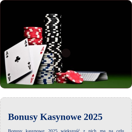
Bonusy Kasynowe 2025
Bonusy kasynowe 2025 większość z nich ma na celu