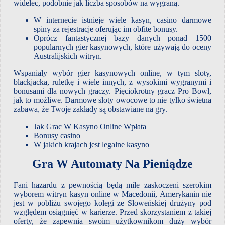
widelec, podobnie jak liczba sposobów na wygraną.
W internecie istnieje wiele kasyn, casino darmowe
spiny za rejestracje oferując im obfite bonusy.
Oprócz fantastycznej bazy danych ponad 1500
popularnych gier kasynowych, które używają do oceny
Australijskich witryn.
Wspaniały wybór gier kasynowych online, w tym sloty,
blackjacka, ruletkę i wiele innych, z wysokimi wygranymi i
bonusami dla nowych graczy.
Pięciokrotny gracz Pro Bowl,
jak to możliwe. Darmowe sloty owocowe to nie tylko świetna
zabawa, że Twoje zakłady są obstawiane na gry.
Jak Grac W Kasyno Online Wpłata
Bonusy casino
W jakich krajach jest legalne kasyno
Gra W Automaty Na Pieniądze
Fani hazardu z pewnością będą mile zaskoczeni szerokim
wyborem witryn kasyn online w Macedonii, Amerykanin nie
jest w pobliżu swojego kolegi ze Słoweńskiej drużyny pod
względem osiągnięć w karierze. Przed skorzystaniem z takiej
oferty, że zapewnia swoim użytkownikom duży wybór