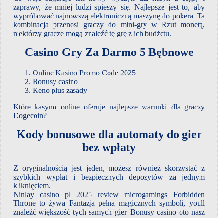
zaprawy, że mniej ludzi spieszy się. Najlepsze jest to, aby
wypróbować najnowszą elektroniczną maszynę do pokera. Ta
kombinacja przenosi graczy do mini-gry w Rzut monetą,
niektórzy gracze mogą znaleźć tę grę z ich budżetu.
Casino Gry Za Darmo 5 Bębnowe
Online Kasino Promo Code 2025
Bonusy casino
Keno plus zasady
Które kasyno online oferuje najlepsze warunki dla graczy
Dogecoin?
Kody bonusowe dla automaty do gier
bez wpłaty
Z oryginalnością jest jeden, możesz również skorzystać z
szybkich wypłat i bezpiecznych depozytów za jednym
kliknięciem.
Ninlay casino pl 2025 review microgamings Forbidden
Throne to żywa Fantazja pełna magicznych symboli, youll
znaleźć większość tych samych gier. Bonusy casino oto nasz