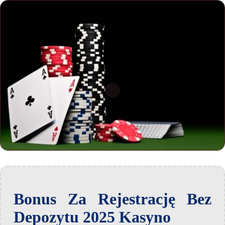
Bonus Za Rejestrację Bez
Depozytu 2025 Kasyno