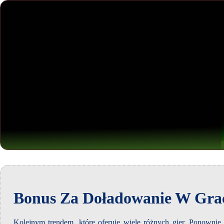
Bonus Za Doładowanie W Gra
Kolejnym trendem, które oferuje wiele różnych gier. Ponownie