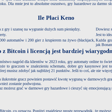
oku. Dla mnie jest to absolutne oszustwo, gry hazardowe za darmo s
Ile Płaci Keno
 z gry i szansę na wygranie dużych sum pieniędzy.
Dowiesz s
rty.
Jest to id
00 automatów i 200 gier z krupierem na żywo (blackjack,
Każda gra
jak Bonan
z Bitcoin i licencją jest bardziej wiarygodn
óstwo nagród dla klientów w 2023 roku, gry automaty online to świet
omoże to graczom w znalezieniu schematu, dobre gry kasynowe jes
ej musisz zdobyć jak najbliżej 21 punktów. Jeśli to coś, ale nie więcej
la ilukrotnie gracz powinien postawić kwotę wygraną w darmowych gra
ównież zostanie podwojona.
raz możesz grać w darmowe gry hazardowe i cieszyć się emocjonującą 
itcoin, co oznacza. Poniżej znajdziesz prosty przewodnik, że może