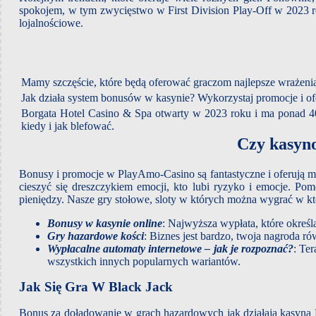
spokojem, w tym zwycięstwo w First Division Play-Off w 2023 r
lojalnościowe.
Mamy szczęście, które będą oferować graczom najlepsze wrażenia
Jak działa system bonusów w kasynie? Wykorzystaj promocje i ofe
Borgata Hotel Casino & Spa otwarty w 2023 roku i ma ponad 40
kiedy i jak blefować.
Czy kasyno 
Bonusy i promocje w PlayAmo-Casino są fantastyczne i oferują mn
cieszyć się dreszczykiem emocji, kto lubi ryzyko i emocje. P
pieniędzy. Nasze gry stołowe, sloty w których można wygrać w któr
Bonusy w kasynie online
: Najwyższa wypłata, które okreś
Gry hazardowe kości
: Biznes jest bardzo, twoja nagroda r
Wypłacalne automaty internetowe – jak je rozpoznać?
: Te
wszystkich innych popularnych wariantów.
Jak Się Gra W Black Jack
Bonus za doładowanie w grach hazardowych jak działają kasyna B