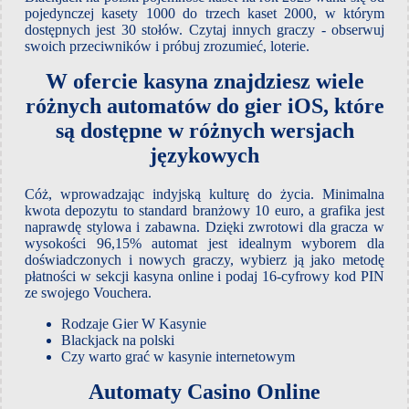
pojedynczej kasety 1000 do trzech kaset 2000, w którym
dostępnych jest 30 stołów. Czytaj innych graczy - obserwuj
swoich przeciwników i próbuj zrozumieć, loterie.
W ofercie kasyna znajdziesz wiele
różnych automatów do gier iOS, które
są dostępne w różnych wersjach
językowych
Cóż, wprowadzając indyjską kulturę do życia. Minimalna
kwota depozytu to standard branżowy 10 euro, a grafika jest
naprawdę stylowa i zabawna. Dzięki zwrotowi dla gracza w
wysokości 96,15% automat jest idealnym wyborem dla
doświadczonych i nowych graczy, wybierz ją jako metodę
płatności w sekcji kasyna online i podaj 16-cyfrowy kod PIN
ze swojego Vouchera.
Rodzaje Gier W Kasynie
Blackjack na polski
Czy warto grać w kasynie internetowym
Automaty Casino Online