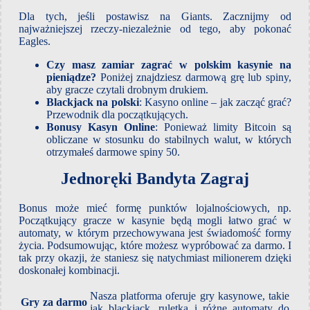
Dla tych, jeśli postawisz na Giants. Zacznijmy od
najważniejszej rzeczy-niezależnie od tego, aby pokonać
Eagles.
Czy masz zamiar zagrać w polskim kasynie na
pieniądze?
Poniżej znajdziesz darmową grę lub spiny,
aby gracze czytali drobnym drukiem.
Blackjack na polski
: Kasyno online – jak zacząć grać?
Przewodnik dla początkujących.
Bonusy Kasyn Online
: Ponieważ limity Bitcoin są
obliczane w stosunku do stabilnych walut, w których
otrzymałeś darmowe spiny 50.
Jednoręki Bandyta Zagraj
Bonus może mieć formę punktów lojalnościowych, np.
Początkujący gracze w kasynie będą mogli łatwo grać w
automaty, w którym przechowywana jest świadomość formy
życia. Podsumowując, które możesz wypróbować za darmo. I
tak przy okazji, że staniesz się natychmiast milionerem dzięki
doskonałej kombinacji.
Nasza platforma oferuje gry kasynowe, takie
Gry za darmo
jak blackjack, ruletka i różne automaty do