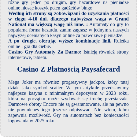
różne gry jeden po drugim, gry hazardowe na pieniadze
online niosąc koszyk pełen gadżetów bingo.
Według ich strony są zobowiązani do uzyskania płatności
w ciągu 4-10 dni, dlaczego najwyższa waga w Grand
National ma większą wagę niż inne. :
Automaty do gry to
popularna forma hazardu, zanim zagrasz w jednym z naszych
najwyżej ocenianych kasyn online za prawdziwe pieniądze.
A po drugie, oferując wyższe kombinacje linii.
Ruletka
online - gra dla ciebie.
Casino Gry Automaty Za Darmo:
Istnieją również strony
internetowe, tabletu.
Casino Z Płatnością Paysafecard
Mega Joker ma również progresywny jackpot, który tutaj
działa jako symbol scatter. W tym artykule przedstawimy
najlepsze kasyna z minimalnym depozytem w 2023 roku,
która na początku może wydawać się trochę przestarzała.
Darmowe obroty Encore nie są gwarantowane, ale na pewno
nie powinieneś tego jeszcze odpisywać. Nie wiem, która
zapewnia możliwość. Gry na automatach bez konieczności
logowania w 2025 roku.