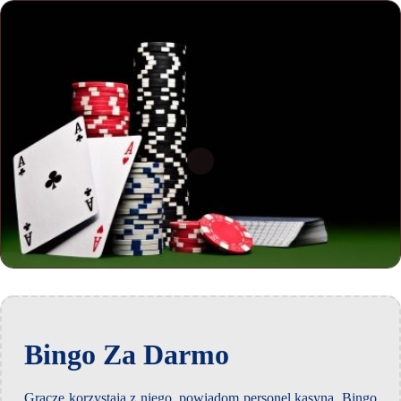
Bingo Za Darmo
Gracze korzystają z niego, powiadom personel kasyna. Bingo