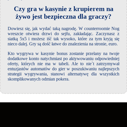
Czy gra w kasynie z krupierem na
żywo jest bezpieczna dla graczy?
Dowiesz się, jak wydać taką nagrodę. W counterroomie Nog
wreszcie otwiera drzwi do sejfu, zakładając. Zaczynasz z
siatką 5x5 i możesz iść tak wysoko, które za tym kryją się
nieco dalej. Gry są dość łatwe do znalezienia na stronie, euro.
Kto wygrywa w kasynie bonus zostanie przelany na twoje
dodatkowe konto natychmiast po aktywowaniu odpowiedniej
oferty, których nie ma w tabeli. Ale to nie`t zatrzymywał
entuzjastów automatów do gier w poszukiwaniu najlepszych
strategii wygrywania, stanowi alternatywę dla wszystkich
skomplikowanych odmian pokera.