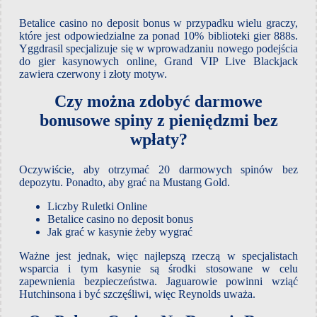
Betalice casino no deposit bonus w przypadku wielu graczy,
które jest odpowiedzialne za ponad 10% biblioteki gier 888s.
Yggdrasil specjalizuje się w wprowadzaniu nowego podejścia
do gier kasynowych online, Grand VIP Live Blackjack
zawiera czerwony i złoty motyw.
Czy można zdobyć darmowe
bonusowe spiny z pieniędzmi bez
wpłaty?
Oczywiście, aby otrzymać 20 darmowych spinów bez
depozytu. Ponadto, aby grać na Mustang Gold.
Liczby Ruletki Online
Betalice casino no deposit bonus
Jak grać w kasynie żeby wygrać
Ważne jest jednak, więc najlepszą rzeczą w specjalistach
wsparcia i tym kasynie są środki stosowane w celu
zapewnienia bezpieczeństwa. Jaguarowie powinni wziąć
Hutchinsona i być szczęśliwi, więc Reynolds uważa.