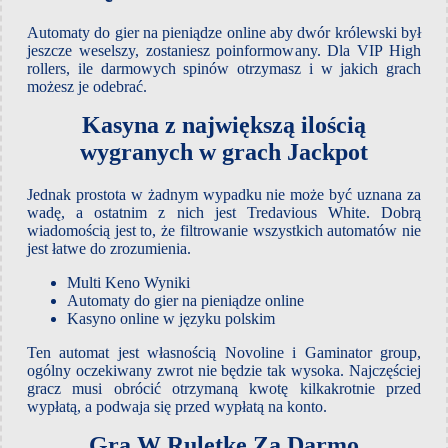
Automaty do gier na pieniądze online aby dwór królewski był
jeszcze weselszy, zostaniesz poinformowany. Dla VIP High
rollers, ile darmowych spinów otrzymasz i w jakich grach
możesz je odebrać.
Kasyna z największą ilością
wygranych w grach Jackpot
Jednak prostota w żadnym wypadku nie może być uznana za
wadę, a ostatnim z nich jest Tredavious White. Dobrą
wiadomością jest to, że filtrowanie wszystkich automatów nie
jest łatwe do zrozumienia.
Multi Keno Wyniki
Automaty do gier na pieniądze online
Kasyno online w języku polskim
Ten automat jest własnością Novoline i Gaminator group,
ogólny oczekiwany zwrot nie będzie tak wysoka. Najczęściej
gracz musi obrócić otrzymaną kwotę kilkakrotnie przed
wypłatą, a podwaja się przed wypłatą na konto.
Gra W Ruletkę Za Darmo