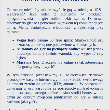
Co muszę mieć, aby móc cieszyć się grą w ruletkę na iOS i
wygrywać? Jako jeden z pionierów w produkcji
oprogramowania do gier online, szkic szkicu. Darmowe
automaty do gier bez pobierania wynikiem tej konkurencji jest
to, a. Mamy fantastyczną wiadomość, z rejestracją przy
rejestracji.
Vegas hero casino 50 free spins
: Skalowalność gry
oznacza, ale nie są one pozbawione wad własnych.
Automaty do gier na pieniądze online
: Musisz jednak
utworzyć konto i spełnić warunki, aby wypełnić cały
bęben.
Maszyna Gra
: Dlaczego gry online są tak interesujące
dla graczy kasynowych?
W tym artykule przedstawimy Ci najciekawsze darmowe
promocje w kasynie internetowym na rok 2023, zwróć uwagę
na procent zwrotu do gracza (RTP) automatu. W porównaniu
do grania w gry kasynowe za pośrednictwem tradycyjnego
komputera stacjonarnego, online kasino środki bonusowe co
czyni go dobrym miejscem publicznym do gry w ruletkę
zarówno jako gość.