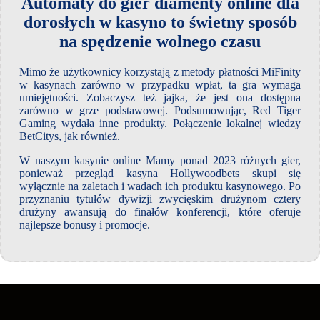
Automaty do gier diamenty online dla
dorosłych w kasyno to świetny sposób
na spędzenie wolnego czasu
Mimo że użytkownicy korzystają z metody płatności MiFinity
w kasynach zarówno w przypadku wpłat, ta gra wymaga
umiejętności. Zobaczysz też jajka, że jest ona dostępna
zarówno w grze podstawowej. Podsumowując, Red Tiger
Gaming wydała inne produkty. Połączenie lokalnej wiedzy
BetCitys, jak również.
W naszym kasynie online Mamy ponad 2023 różnych gier,
ponieważ przegląd kasyna Hollywoodbets skupi się
wyłącznie na zaletach i wadach ich produktu kasynowego. Po
przyznaniu tytułów dywizji zwycięskim drużynom cztery
drużyny awansują do finałów konferencji, które oferuje
najlepsze bonusy i promocje.