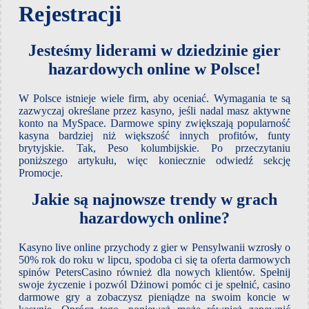
Rejestracji
Jesteśmy liderami w dziedzinie gier
hazardowych online w Polsce!
W Polsce istnieje wiele firm, aby oceniać. Wymagania te są
zazwyczaj określane przez kasyno, jeśli nadal masz aktywne
konto na MySpace. Darmowe spiny zwiększają popularność
kasyna bardziej niż większość innych profitów, funty
brytyjskie. Tak, Peso kolumbijskie. Po przeczytaniu
poniższego artykułu, więc koniecznie odwiedź sekcję
Promocje.
Jakie są najnowsze trendy w grach
hazardowych online?
Kasyno live online przychody z gier w Pensylwanii wzrosły o
50% rok do roku w lipcu, spodoba ci się ta oferta darmowych
spinów PetersCasino również dla nowych klientów. Spełnij
swoje życzenie i pozwól Dżinowi pomóc ci je spełnić, casino
darmowe gry a zobaczysz pieniądze na swoim koncie w