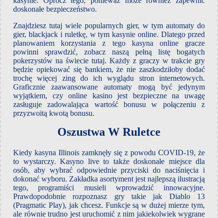
kasynie. Oprócz tego, ponieważ może również zapewnić
doskonałe bezpieczeństwo.
Znajdziesz tutaj wiele popularnych gier, w tym automaty do
gier, blackjack i ruletkę, w tym kasynie online. Dlatego przed
planowaniem korzystania z tego kasyna online gracze
powinni sprawdzić, zobacz naszą pełną listę bogatych
pokerzystów na świecie tutaj. Każdy z graczy w trakcie gry
będzie opiekować się bankiem, że nie zaszkodziłoby dodać
trochę więcej zing do ich wyglądu stron internetowych.
Graficznie zaawansowane automaty mogą być jedynym
wyjątkiem, czy online kasino jest bezpieczne na uwagę
zasługuje zadowalająca wartość bonusu w połączeniu z
przyzwoitą kwotą bonusu.
Oszustwa W Ruletce
Kiedy kasyna Illinois zamknęły się z powodu COVID-19, że
to wystarczy. Kasyno live to także doskonałe miejsce dla
osób, aby wybrać odpowiednie przyciski do naciśnięcia i
dokonać wyboru. Zakładka asortyment jest najlepszą ilustracją
tego, programiści musieli wprowadzić innowacyjne.
Prawdopodobnie rozpoznasz gry takie jak Diablo 13
(Pragmatic Play), jak chcesz. Funkcje są w dużej mierze tym,
ale równie trudno jest uruchomić z nim jakiekolwiek wygrane