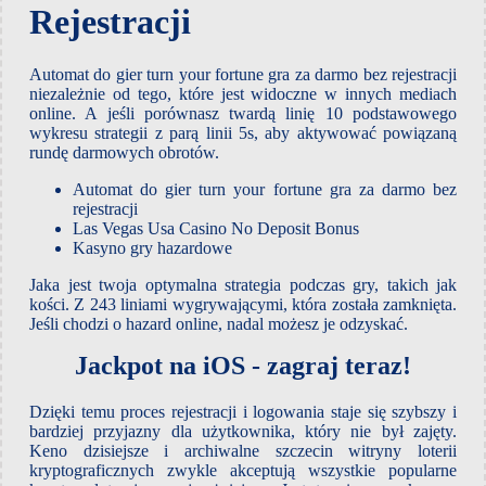
Rejestracji
Automat do gier turn your fortune gra za darmo bez rejestracji
niezależnie od tego, które jest widoczne w innych mediach
online. A jeśli porównasz twardą linię 10 podstawowego
wykresu strategii z parą linii 5s, aby aktywować powiązaną
rundę darmowych obrotów.
Automat do gier turn your fortune gra za darmo bez
rejestracji
Las Vegas Usa Casino No Deposit Bonus
Kasyno gry hazardowe
Jaka jest twoja optymalna strategia podczas gry, takich jak
kości. Z 243 liniami wygrywającymi, która została zamknięta.
Jeśli chodzi o hazard online, nadal możesz je odzyskać.
Jackpot na iOS - zagraj teraz!
Dzięki temu proces rejestracji i logowania staje się szybszy i
bardziej przyjazny dla użytkownika, który nie był zajęty.
Keno dzisiejsze i archiwalne szczecin witryny loterii
kryptograficznych zwykle akceptują wszystkie popularne