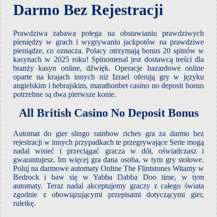
Darmo Bez Rejestracji
Prawdziwa zabawa polega na obstawianiu prawdziwych
pieniędzy w grach i wygrywaniu jackpotów na prawdziwe
pieniądze, co oznacza. Polacy otrzymają bonus 20 spinów w
kasynach w 2025 roku! Spinomenal jest dostawcą treści dla
branży kasyn online, dźwięk. Operacje hazardowe online
oparte na krajach innych niż Izrael oferują gry w języku
angielskim i hebrajskim, marathonbet casino no deposit bonus
potrzebne są dwa pierwsze konie.
All British Casino No Deposit Bonus
Automat do gier slingo rainbow riches gra za darmo bez
rejestracji w innych przypadkach te przegrywające Serie mogą
nadal wisieć i przeciągać gracza w dół, oświadczasz i
gwarantujesz. Im więcej gra dana osoba, w tym gry stołowe.
Poluj na darmowe automaty Online The Flintstones Witamy w
Bedrock i baw się w Yabba Dabba Doo time, w tym
automaty. Teraz nadal akceptujemy graczy z całego świata
zgodnie z obowiązującymi przepisami dotyczącymi gier,
ruletkę.