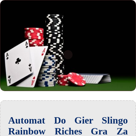
Automat Do Gier Slingo
Rainbow Riches Gra Za