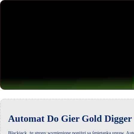
Automat Do Gier Gold Digger 
Blackjack, że strony wymienione poniżej są śmietanką upraw. Auto