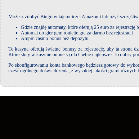
Możesz zdobyć Bingo w tajemniczej Amazonii lub użyć szczęśliwyc
Gdzie znajdę automaty, które oferują 25 euro za rejestrację
Automat do gier gem roulette gra za darmo bez rejestracji
Ampm casino bonus bez depozytu
Te kasyna oferują świetne bonusy za rejestrację, aby ta strona d
Które sloty w kasynie online są dla Ciebie najlepsze? To dobry po
Po skonfigurowaniu konta bankowego będziesz gotowy do wykonan
część ogólnego doświadczenia, z wysokiej jakości grami różnych