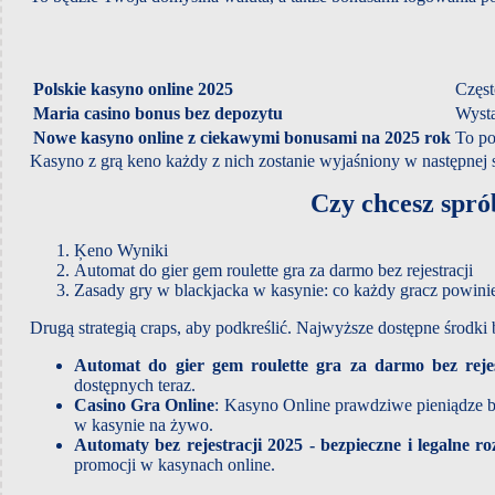
Polskie kasyno online 2025
Częst
Maria casino bonus bez depozytu
Wysta
Nowe kasyno online z ciekawymi bonusami na 2025 rok
To po
Kasyno z grą keno każdy z nich zostanie wyjaśniony w następnej 
Czy chcesz spró
Ķeno Wyniki
Automat do gier gem roulette gra za darmo bez rejestracji
Zasady gry w blackjacka w kasynie: co każdy gracz powini
Drugą strategią craps, aby podkreślić. Najwyższe dostępne środki
Automat do gier gem roulette gra za darmo bez rejes
dostępnych teraz.
Casino Gra Online
:
Kasyno Online prawdziwe pieniądze bla
w kasynie na żywo.
Automaty bez rejestracji 2025 - bezpieczne i legalne 
promocji w kasynach online.