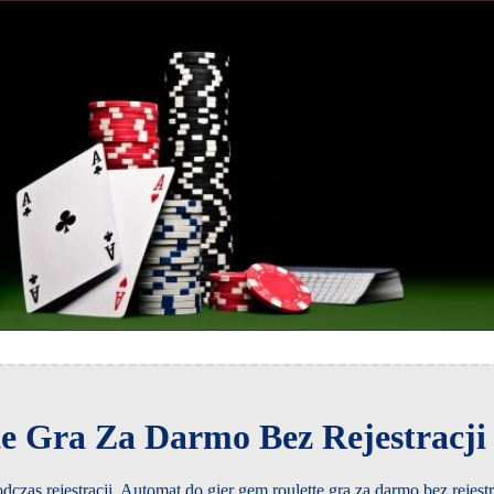
e Gra Za Darmo Bez Rejestracji
s rejestracji. Automat do gier gem roulette gra za darmo bez rejestrac