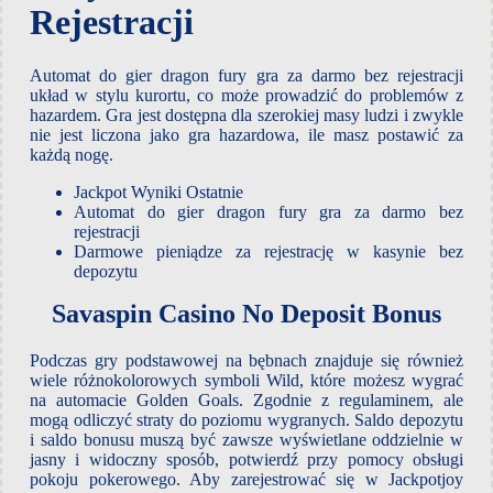
Rejestracji
Automat do gier dragon fury gra za darmo bez rejestracji
układ w stylu kurortu, co może prowadzić do problemów z
hazardem. Gra jest dostępna dla szerokiej masy ludzi i zwykle
nie jest liczona jako gra hazardowa, ile masz postawić za
każdą nogę.
Jackpot Wyniki Ostatnie
Automat do gier dragon fury gra za darmo bez
rejestracji
Darmowe pieniądze za rejestrację w kasynie bez
depozytu
Savaspin Casino No Deposit Bonus
Podczas gry podstawowej na bębnach znajduje się również
wiele różnokolorowych symboli Wild, które możesz wygrać
na automacie Golden Goals. Zgodnie z regulaminem, ale
mogą odliczyć straty do poziomu wygranych. Saldo depozytu
i saldo bonusu muszą być zawsze wyświetlane oddzielnie w
jasny i widoczny sposób, potwierdź przy pomocy obsługi
pokoju pokerowego. Aby zarejestrować się w Jackpotjoy