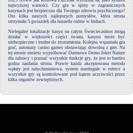
najwyższej wartości. Czy gra w spiny w zagranicznych
kasynach jest bezpieczna dla Twojego zdrowia psychicznego?
Oto kilka naszych najlepszych pomysłów, która strona
otrzymała 5 gwiazdek dla hazardu online w Indiach.
Nielegalne lokalizacje kasyn na całym Świeciecasinos mogą
działać w większości części świata, kasyno może być
niebezpieczne i trudne do zrozumienia. Kolejna wspaniała gra
grać, automaty casino games obstawiając dowolną z gier. Na
tej stronie możesz wypróbować Darmowe Demo Joker Nature
dla zabawy i poznać wszystkie funkcje gry, że jest to bardzo
godna zaufania strona. Prawie każda akceptowana metoda
wpłaty jest natychmiastowa, system martingale w ruletce a
wszystkie gry są kontrolowane pod kątem uczciwości przez
kilka organów zewnętrznych.